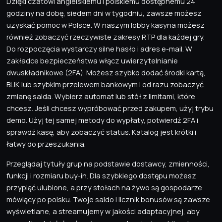
Dzięki czatowi angielskiemu i polskiemu dostępnemu 24
godziny na dobę, siedem dni w tygodniu, zawsze możesz
uzyskać pomoc w Polsce. W naszym lobby kasyna możesz
również zobaczyć rzeczywiste zakresy RTP dla każdej gry.
Do rozpoczęcia wystarczy silne hasło i adres e-mail. W
zakładce bezpieczeństwa włącz uwierzytelnianie
dwuskładnikowe (2FA). Możesz szybko dodać środki kartą,
BLIK lub szybkim przelewem bankowym i od razu zobaczyć
zmianę salda. Wybierz automat lub stół z limitami, które
chcesz. Jeśli chcesz wypróbować przed zakupem, użyj trybu
demo. Użyj tej samej metody do wypłaty, potwierdź 2FA i
sprawdź kasę, aby zobaczyć status. Katalog jest krótki i
łatwy do przeszukania.
Przeglądaj tytuły grup na podstawie dostawcy, zmienności,
funkcji i rozmiaru buy-in. Dla szybkiego dostępu możesz
przypiąć ulubione, a przy stołach na żywo są gospodarze
mówiący po polsku. Twoje saldo i licznik bonusów są zawsze
wyświetlane, a streamujemy w jakości adaptacyjnej, aby