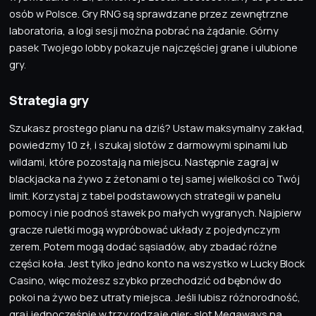
osób w Polsce. Gry RNG są sprawdzane przez zewnętrzne
laboratoria, a logi sesji można pobrać na żądanie. Górny
pasek Twojego lobby pokazuje najczęściej grane i ulubione
gry.
Strategia gry
Szukasz prostego planu na dziś? Ustaw maksymalny zakład,
powiedzmy 10 zł, i szukaj slotów z darmowymi spinami lub
wildami, które pozostają na miejscu. Następnie zagraj w
blackjacka na żywo z żetonami o tej samej wielkości co Twój
limit. Korzystaj z tabel podstawowych strategii w panelu
pomocy i nie podnoś stawek po małych wygranych. Najpierw
gracze ruletki mogą wypróbować układy z pojedynczym
zerem. Potem mogą dodać sąsiadów, aby zbadać różne
części koła. Jest tylko jedno konto na wszystko w Lucky Block
Casino, więc możesz szybko przechodzić od bębnów do
pokoi na żywo bez utraty miejsca. Jeśli lubisz różnorodność,
graj jednocześnie w trzy rodzaje gier: slot Megaways na