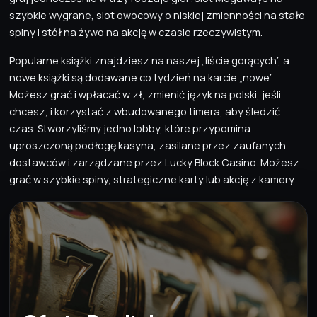
szybkie wygrane, slot owocowy o niskiej zmienności na stałe
spiny i stół na żywo na akcję w czasie rzeczywistym.
Popularne książki znajdziesz na naszej „liście gorących”, a
nowe książki są dodawane co tydzień na karcie „nowe”.
Możesz grać i wpłacać w zł, zmienić język na polski, jeśli
chcesz, i korzystać z wbudowanego timera, aby śledzić
czas. Stworzyliśmy jedno lobby, które przypomina
uproszczoną podłogę kasyna, zasilane przez zaufanych
dostawców i zarządzane przez Lucky Block Casino. Możesz
grać w szybkie spiny, strategiczne karty lub akcję z kamery.