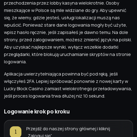
przechodzenia przez lobby kasyna wielokrotnie. Osoby
mieszkające w Polsce są mile widziane do gry. Aby upewnić
się, że wiemy, gdzie jesteś, usługi lokalizacji muszą nas
wpuścić. Ponieważ stare dane logowania mogły być użyte,
wpisz hasło ręcznie, jeśli zapisałeś je dawno temu. Na dole
strony, przed zalogowaniem, możesz zmienić język na polski.
Aby uzyskać najlepsze wyniki, wyłącz wszelkie dodatki
przeglądarki, które blokują uruchamianie skryptów na stronie
logowania.
Aplikacja uwierzytelniająca powinna być pod ręką, jeśli
włączyłeś 2FA. Lepiej spróbować ponownie z nowej karty w
Lucky Block Casino zamiast wielokrotnego przeładowywania,
jeśli proces logowania trwa dłużej niż 10 sekund.
Logowanie krok po kroku
Przejdź do naszej strony głównej i kliknij
„Zaloguj się”.