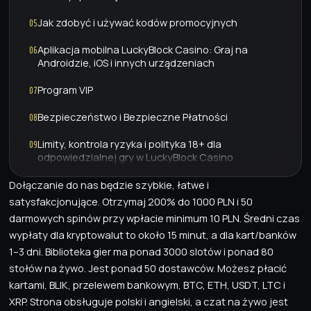
Jak zdobyć i używać kodów promocyjnych
05
Aplikacja mobilna LuckyBlock Casino: Graj na
06
Androidzie, iOS i innych urządzeniach
Program VIP
07
Bezpieczeństwo i Bezpieczne Płatności
08
Limity, kontrola ryzyka i polityka 18+ dla
09
odpowiedzialnej gry w LuckyBlock Casino
Strategia gry w kryptowaluty
Dołączanie do nas będzie szybkie, łatwe i
10
satysfakcjonujące. Otrzymaj 200% do 1000 PLN i 50
Często zadawane pytania
11
darmowych spinów przy wpłacie minimum 10 PLN. Średni czas
wypłaty dla kryptowalut to około 15 minut, a dla kart/banków
1–3 dni. Biblioteka gier ma ponad 3000 slotów i ponad 80
stołów na żywo. Jest ponad 50 dostawców. Możesz płacić
kartami, BLIK, przelewem bankowym, BTC, ETH, USDT, LTC i
XRP. Strona obsługuje polski i angielski, a czat na żywo jest