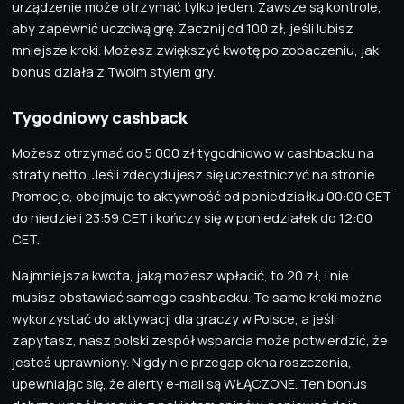
urządzenie może otrzymać tylko jeden. Zawsze są kontrole,
aby zapewnić uczciwą grę. Zacznij od 100 zł, jeśli lubisz
mniejsze kroki. Możesz zwiększyć kwotę po zobaczeniu, jak
bonus działa z Twoim stylem gry.
Tygodniowy cashback
Możesz otrzymać do 5 000 zł tygodniowo w cashbacku na
straty netto. Jeśli zdecydujesz się uczestniczyć na stronie
Promocje, obejmuje to aktywność od poniedziałku 00:00 CET
do niedzieli 23:59 CET i kończy się w poniedziałek do 12:00
CET.
Najmniejsza kwota, jaką możesz wpłacić, to 20 zł, i nie
musisz obstawiać samego cashbacku. Te same kroki można
wykorzystać do aktywacji dla graczy w Polsce, a jeśli
zapytasz, nasz polski zespół wsparcia może potwierdzić, że
jesteś uprawniony. Nigdy nie przegap okna roszczenia,
upewniając się, że alerty e-mail są WŁĄCZONE. Ten bonus