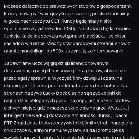
Możesz dołączyć do prawdziwych studiów z gospodarzami,
którzy mówią w Twoim języku, a nawet są polskie transmisje
w godzinach szczytu CET. Rundy będą miały niskie
opóźnienie i wyraźne wideo 1080p. Na stołach będą również
funkcje, takie jak decyzja wstępna w blackjacku i selektor
sąsiadów w ruletce. Między standardowymi stołami, show z
grami z mnożnikami do 500x utrzymują zainteresowanie.
Zapewniamy uczciwą grę dzięki licencjonowanym
dostawcom, a nasi pit bossowie pilnują limitów, aby sesje
przebiegały sprawnie. Wyczyść filtry dźwięku i czatu na
ekranie, jeśli chcesz poczuć klimat kasyna bez hałasu. Na
stronach na żywo Lucky Block Casino są szybkie linki do
najbardziej obleganych pokoi, najpopularniejszych stołów i
cichych miejsc, gdzie możesz skupić się na grze. Wyszukuj
inteligentnie według dostawcy, zmienności, funkcji i pasm
RTP. Znajdziesz testy rzeczywistości, limity strat i narzędzia
chłodzące w jednym menu. Wypłaty, salda i promocje są
wyświetlane w zł, a interfejs został dostosowany do potrzeb