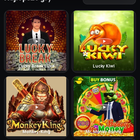
Lucky Break Luxe
Lucky Kiwi
Monkey-King
Mr. Money Bunny