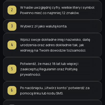
W haśle uwzględnij cyfry, wielkie litery i symbol.
Powinno mieć co najmniej 12 znaków.
Wybierz zł jako walutę konta.
Wpisz swoje dokładne imię i nazwisko, datę
urodzenia oraz adres dokładnie tak, jak
widnieją na Twoim dowodzie tożsamości.
Potwierdź, że masz 18 lat lub więcej i
zaakceptuj Regulamin oraz Politykę
prywatności.
Po naciśnięciu „Utwórz konto” potwierdź za
pomocą linku lub kodu SMS.