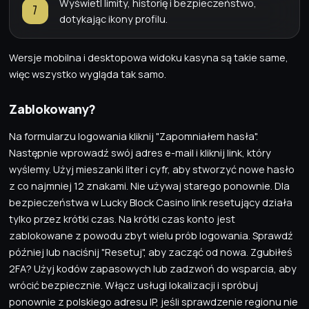
Wyświetl limity, historię i bezpieczeństwo,
dotykając ikony profilu.
Wersje mobilna i desktopowa widoku kasyna są takie same,
więc wszystko wygląda tak samo.
Zablokowany?
Na formularzu logowania kliknij "Zapomniałem hasła".
Następnie wprowadź swój adres e-mail i kliknij link, który
wyślemy. Użyj mieszanki liter i cyfr, aby stworzyć nowe hasło
z co najmniej 12 znakami. Nie używaj starego ponownie. Dla
bezpieczeństwa w Lucky Block Casino link resetujący działa
tylko przez krótki czas. Na krótki czas konto jest
zablokowane z powodu zbyt wielu prób logowania. Sprawdź
później lub naciśnij "Resetuj", aby zacząć od nowa. Zgubiłeś
2FA? Użyj kodów zapasowych lub zadzwoń do wsparcia, aby
wrócić bezpiecznie. Włącz usługi lokalizacji i spróbuj
ponownie z polskiego adresu IP, jeśli sprawdzenie regionu nie