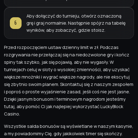
Aby dołączyć do turnieju, otwórz oznaczoną
grę i graj normalnie. Następnie spójrz na tabelę
wyników, aby zobaczyć, gdzie stoisz.
Przed rozpoczęciem ustaw dzienny limit w zł. Podczas
rozgrywania nie przełączaj się na niedozwolone gry i kończ
spiny tak szybko, jak się pojawią, aby nie wygasły. W
turniejach celuj w sloty o wysokiej zmienności, aby uzyskać
większe mnożniki i wygrać większe nagrody, ale nie ekscytuj
się zbytnio swoim planem. Skontaktuj się z naszym zespołem
i poproś o proste wyjaśnienie zasad, jeśli coś nie jest jasne.
Dzięki jasnym bonusom i terminowym nagrodom jesteśmy
tutaj, aby pomóc Ci jak najlepiej wykorzystać LuckyBlock
Casino.
Wszystkie salda bonusów są wyświetlane w naszym kasynie,
a my powiadomimy Cię, gdy jakikolwiek timer się skończy.